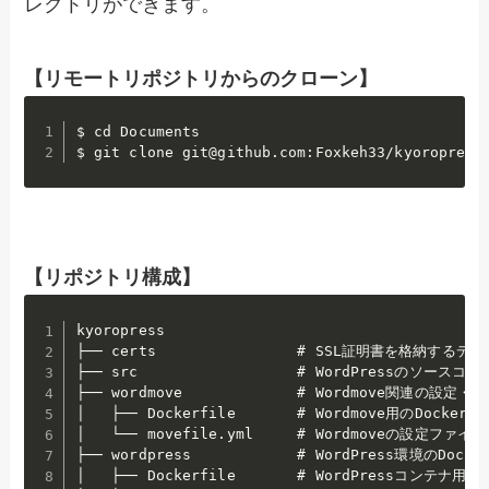
レクトリができます。
【リモートリポジトリからのクローン】
$ cd Documents

$ git clone git@github.com:Foxkeh33/kyoropress
【リポジトリ構成】
kyoropress

├── certs                # SSL証明書を格納するデ
├── src                  # WordPressのソー
├── wordmove             # Wordmove関連の設定・
│   ├── Dockerfile       # Wordmove用のDocker
│   └── movefile.yml     # Wordmoveの設定フ
├── wordpress            # WordPress環境のDocke
│   ├── Dockerfile       # WordPressコンテナ用