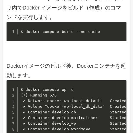
リ内でDocker イメージをビルド（作成）のコマ
ンドを実行します。
$ docker compose build --no-cache　
Dockerイメージのビルド後、Dockerコンテナを起
動します。
$ docker compose up -d

[+] Running 6/6

 ✔ Network docker-wp-local_default   Created   
 ✔ Volume "docker-wp-local_db_data"  Created   
 ✔ Container develop_db              Started   
 ✔ Container develop_mailcatcher     Started   
 ✔ Container develop_wp              Started   
 ✔ Container develop_wordmove        Started 