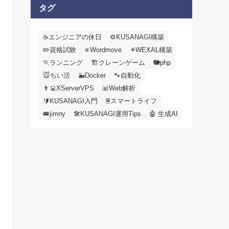
カ
タグ
イ
ブ
☕エンジニアの休日
⚙️KUSANAGI構築
✏️資格試験
✳️Wordmove
✴️WEXAL構築
🏃ランニング
🏗️クレーンゲーム
🐘php
🐭ちい活
🐳Docker
🐾自動化
👨‍💻XServerVPS
📊Web解析
🔰KUSANAGI入門
🖲️スマートライフ
🚐jimny
🛠KUSANAGI運用Tips
🤖 生成AI