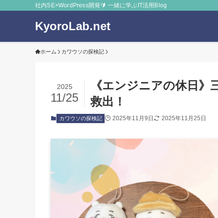
社内SE×WordPress開発🔰 一緒に学ぶIT活用Blog
KyoroLab.net
ホーム
カワウソの探検記
《エンジニアの休日》
2025
11/25
救出！
2025年11月9日
2025年11月25日
カワウソの探検記