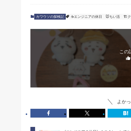
カワウソの探検記
☕エンジニアの休日
🐭ちい活
🏗
この
よかっ