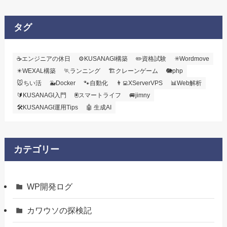
タグ
☕エンジニアの休日
⚙️KUSANAGI構築
✏️資格試験
✳️Wordmove
✴️WEXAL構築
🏃ランニング
🏗️クレーンゲーム
🐘php
🐭ちい活
🐳Docker
🐾自動化
👨‍💻XServerVPS
📊Web解析
🔰KUSANAGI入門
🖲️スマートライフ
🚐jimny
🛠KUSANAGI運用Tips
🤖 生成AI
カテゴリー
WP開発ログ
カワウソの探検記