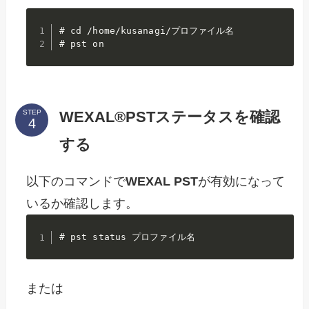
# cd /home/kusanagi/プロファイル名

# pst on
WEXAL®PSTステータスを確認
STEP
する
以下のコマンドで
WEXAL
PST
が有効になって
いるか確認します。
# pst status プロファイル名
または