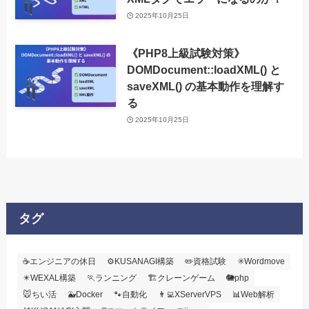
2025年10月25日
《PHP8上級試験対策》
DOMDocument::loadXML() と
saveXML() の基本動作を理解す
る
2025年10月25日
タグ
☕エンジニアの休日
⚙️KUSANAGI構築
✏️資格試験
✳️Wordmove
✴️WEXAL構築
🏃ランニング
🏗️クレーンゲーム
🐘php
🐭ちい活
🐳Docker
🐾自動化
👨‍💻XServerVPS
📊Web解析