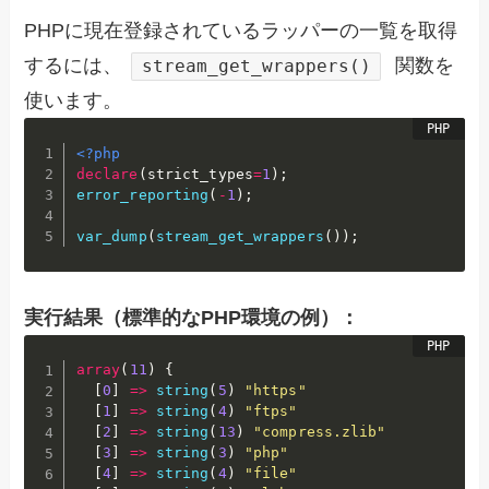
PHPに現在登録されているラッパーの一覧を取得
するには、
関数を
stream_get_wrappers()
使います。
<?php
declare
(
strict_types
=
1
)
;
error_reporting
(
-
1
)
;
var_dump
(
stream_get_wrappers
(
)
)
;
実行結果（標準的なPHP環境の例）：
array
(
11
)
{
[
0
]
=
>
string
(
5
)
"https"
[
1
]
=
>
string
(
4
)
"ftps"
[
2
]
=
>
string
(
13
)
"compress.zlib"
[
3
]
=
>
string
(
3
)
"php"
[
4
]
=
>
string
(
4
)
"file"