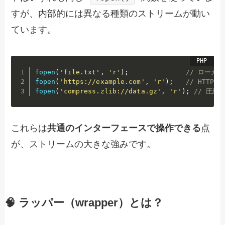
すが、内部的には異なる種類のストリームが動い
ています。
fopen
(
'file.txt'
,
'r'
)
;
// ローカ
fopen
(
'https://example.com'
,
'r'
)
;
// HTTP通
fopen
(
'compress.zlib://data.gz'
,
'r'
)
;
// 圧縮
これらは
共通のインターフェースで操作できる
点
が、ストリームの大きな強みです。
🧠 ラッパー（wrapper）とは？