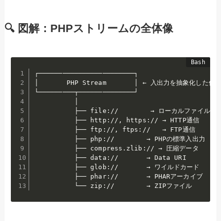
🔍 図解：PHPストリームの全体像
┌────────────────────────┐

│       PHP Stream       │ ← 入出力を抽象化した仕組
└─────────┬──────────────┘

          │

          ├── file://        → ローカルファイル

          ├── http://, https:// → HTTP通信

          ├── ftp://, ftps://   → FTP通信

          ├── php://        → PHPの標準入出力

          ├── compress.zlib:// → 圧縮データ

          ├── data://       → Data URI

          ├── glob://       → ワイルドカード

          ├── phar://       → PHARアーカイブ
