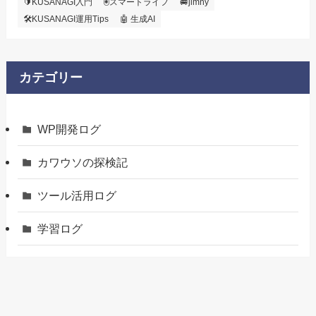
🔰KUSANAGI入門
🖲️スマートライフ
🚐jimny
🛠KUSANAGI運用Tips
🤖 生成AI
カテゴリー
WP開発ログ
カワウソの探検記
ツール活用ログ
学習ログ