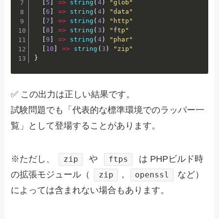
[
5
]
=
>
string
(
4
)
"glob"
[
6
]
=
>
string
(
4
)
"data"
[
7
]
=
>
string
(
4
)
"http"
[
8
]
=
>
string
(
3
)
"ftp"
[
9
]
=
>
string
(
4
)
"phar"
[
10
]
=
>
string
(
3
)
"zip"
}
✅ この出力は正しい結果です。
試験問題でも「代表的な標準環境でのラッパー一
覧」として登場することがあります。
※ただし、
や
は PHPビルド時
zip
ftps
の拡張モジュール（
,
など）
zip
openssl
によっては含まれない場合もあります。