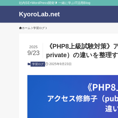
社内SE×WordPress開発🔰 一緒に学ぶIT活用Blog
KyoroLab.net
ホーム
学習ログ
《PHP8上級試験対策》アクセス
2025
9/23
private）の違いを整理
2025年9月23日
学習ログ