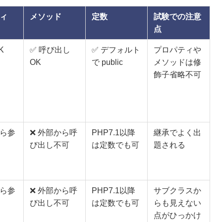
ィ
メソッド
定数
試験での注意
点
K
✅ 呼び出し
✅ デフォルト
プロパティや
OK
で public
メソッドは修
飾子省略不可
から参
❌ 外部から呼
PHP7.1以降
継承でよく出
び出し不可
は定数でも可
題される
から参
❌ 外部から呼
PHP7.1以降
サブクラスか
び出し不可
は定数でも可
らも見えない
点がひっかけ