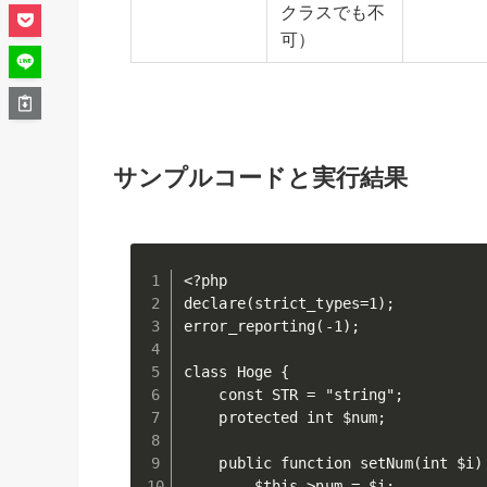
クラスでも不
可）
サンプルコードと実行結果
<?php

declare(strict_types=1);

error_reporting(-1);

class Hoge {

    const STR = "string";

    protected int $num;

    public function setNum(int $i) 
        $this->num = $i;
