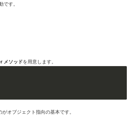
動です。
ter メソッド
を用意します。
のがオブジェクト指向の基本です。