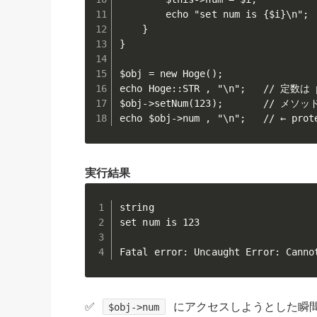
        echo "set num is {$i}\n";

    }

}

$obj = new Hoge();

echo Hoge::STR , "\n";   // 定数
$obj->setNum(123);       // メ
echo $obj->num , "\n";   // ←
実行結果
string

set num is 123

Fatal error: Uncaught Error: Canno
✅
にアクセスしようとした瞬
$obj->num