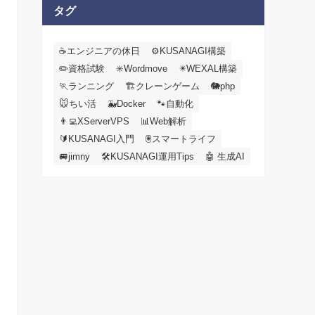
カ
タグ
イ
ブ
☕エンジニアの休日
⚙️KUSANAGI構築
✏️資格試験
✳️Wordmove
✴️WEXAL構築
🏃ランニング
🏗️クレーンゲーム
🐘php
🐭ちい活
🐳Docker
🐾自動化
👨‍💻XServerVPS
📊Web解析
🔰KUSANAGI入門
🖲️スマートライフ
🚐jimny
🛠KUSANAGI運用Tips
🤖 生成AI