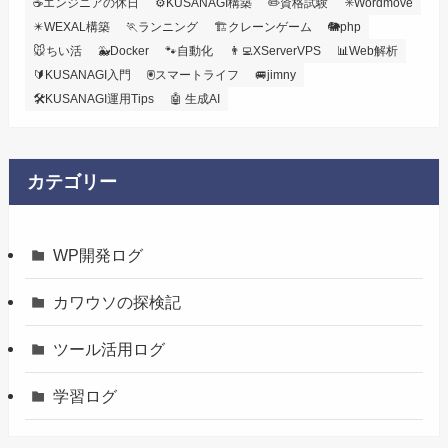
☕エンジニアの休日
⚙️KUSANAGI構築
✏️資格試験
✳️Wordmove
✴️WEXAL構築
🏃ランニング
🏗️クレーンゲーム
🐘php
🐭ちい活
🐳Docker
🐾自動化
👨‍💻XServerVPS
📊Web解析
🔰KUSANAGI入門
🖲️スマートライフ
🚐jimny
🛠KUSANAGI運用Tips
🤖 生成AI
カテゴリー
WP開発ログ
カワウソの探検記
ツール活用ログ
学習ログ