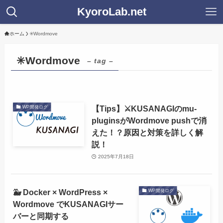
KyoroLab.net
ホーム
✳️Wordmove
✳️Wordmove
– tag –
【Tips】⚔️KUSANAGIのmu-
WP開発ログ
pluginsがWordmove pushで消
えた！？原因と対策を詳しく解
説！
2025年7月18日
🐳 Docker × WordPress ×
WP開発ログ
Wordmove でKUSANAGIサー
バーと同期する