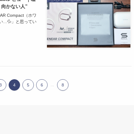
向かない人”
R Compact（ホワ
…💦」と思ってい
3
4
5
6
...
8