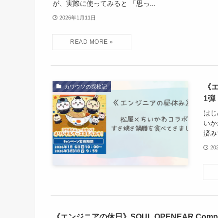
が、実際に使ってみると 「思っ...
2026年1月11日
《
カワウソの探検記
1
はじ
いか
済み
20
《エンジニアの休日》SOUL OPENEAR Com