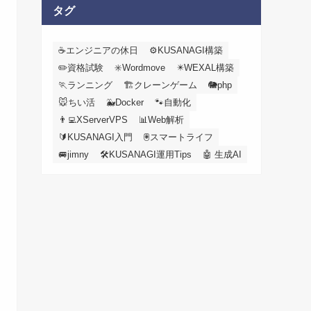
カ
タグ
イ
ブ
☕エンジニアの休日
⚙️KUSANAGI構築
✏️資格試験
✳️Wordmove
✴️WEXAL構築
🏃ランニング
🏗️クレーンゲーム
🐘php
🐭ちい活
🐳Docker
🐾自動化
👨‍💻XServerVPS
📊Web解析
🔰KUSANAGI入門
🖲️スマートライフ
🚐jimny
🛠KUSANAGI運用Tips
🤖 生成AI