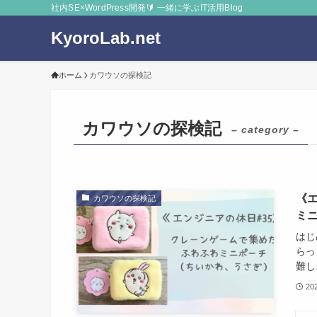
社内SE×WordPress開発🔰 一緒に学ぶIT活用Blog
KyoroLab.net
ホーム
カワウソの探検記
カワウソの探検記
– category –
《
カワウソの探検記
ミ
はじ
らっ
難し
20