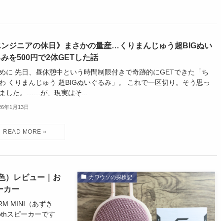
エンジニアの休日》まさかの量産…くりまんじゅう超BIGぬい
みを500円で2体GETした話
めに 先日、昼休憩中という時間制限付きで奇跡的にGETできた「ち
わ くりまんじゅう 超BIGぬいぐるみ」。 これで一区切り。そう思っ
ました。……が、現実はそ...
26年1月13日
ずき色）レビュー｜お
カワウソの探検記
ーカー
M MINI（あずき
othスピーカーです