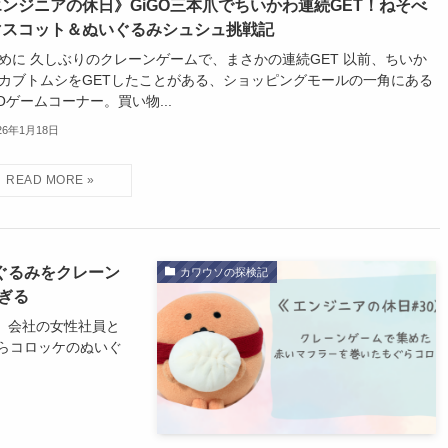
ンジニアの休日》GiGO三本爪でちいかわ連続GET！ねそべ
マスコット＆ぬいぐるみシュシュ挑戦記
めに 久しぶりのクレーンゲームで、まさかの連続GET 以前、ちいか
カブトムシをGETしたことがある、ショッピングモールの一角にある
GOゲームコーナー。買い物...
26年1月18日
ぐるみをクレーン
カワウソの探検記
ぎる
前、会社の女性社員と
らコロッケのぬいぐ