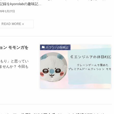
録をkyorolabの趣味記...
26年1月27日
ョン モモンガを
カワウソの探検記
つもり」と思ってい
ませんか？ 今回も