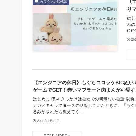
《エ
カワウソの探検記
り
はじ
わの
Gi
20
《エンジニアの休日》もぐらコロッケBIGぬい
ゲームでGET！赤いマフラーと肉まんが可愛す
はじめに 🧑‍💻 きっかけは会社での何気ない会話 以
ナガノキャラクターズの話をしていたときに、「もぐ
るみが取れたら教えてく...
2026年1月13日