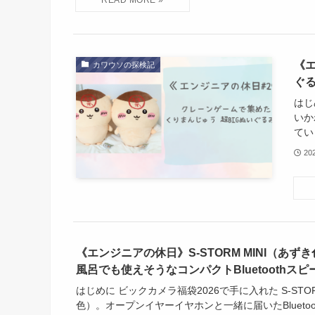
《
カワウソの探検記
ぐる
はじ
いか
てい
20
《エンジニアの休日》S-STORM MINI（あ
風呂でも使えそうなコンパクトBluetoothスピ
はじめに ビックカメラ福袋2026で手に入れた S-STOR
色）。オープンイヤーイヤホンと一緒に届いたBlueto