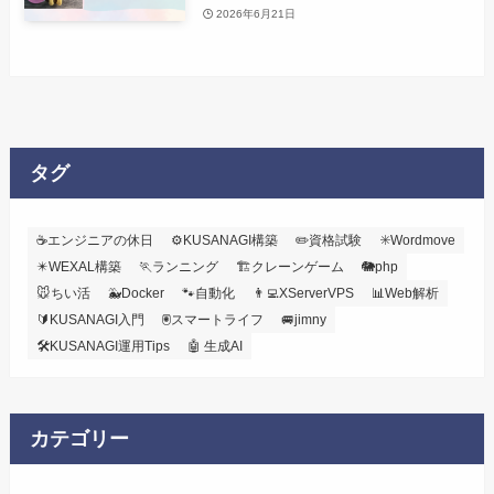
2026年6月21日
タグ
☕エンジニアの休日
⚙️KUSANAGI構築
✏️資格試験
✳️Wordmove
✴️WEXAL構築
🏃ランニング
🏗️クレーンゲーム
🐘php
🐭ちい活
🐳Docker
🐾自動化
👨‍💻XServerVPS
📊Web解析
🔰KUSANAGI入門
🖲️スマートライフ
🚐jimny
🛠KUSANAGI運用Tips
🤖 生成AI
カテゴリー