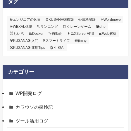
タグ
☕エンジニアの休日
⚙️KUSANAGI構築
✏️資格試験
✳️Wordmove
✴️WEXAL構築
🏃ランニング
🏗️クレーンゲーム
🐘php
🐭ちい活
🐳Docker
🐾自動化
👨‍💻XServerVPS
📊Web解析
🔰KUSANAGI入門
🖲️スマートライフ
🚐jimny
🛠KUSANAGI運用Tips
🤖 生成AI
カテゴリー
WP開発ログ
カワウソの探検記
ツール活用ログ