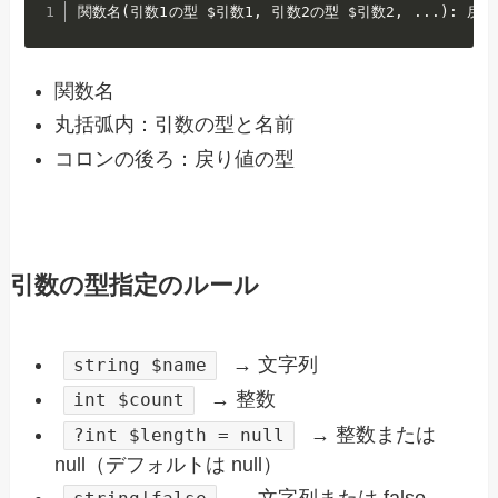
関数名(引数1の型 $引数1, 引数2の型 $引数2, ...): 戻
関数名
丸括弧内：引数の型と名前
コロンの後ろ：戻り値の型
引数の型指定のルール
→ 文字列
string $name
→ 整数
int $count
→ 整数または
?int $length = null
null（デフォルトは null）