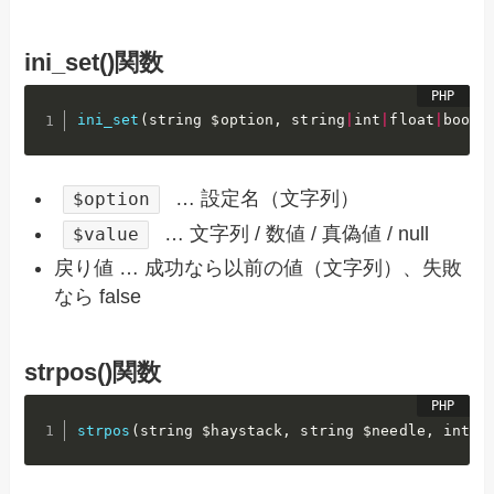
ini_set()関数
ini_set
(
string 
$option
,
 string
|
int
|
float
|
bool
|
… 設定名（文字列）
$option
… 文字列 / 数値 / 真偽値 / null
$value
戻り値 … 成功なら以前の値（文字列）、失敗
なら false
strpos()関数
strpos
(
string 
$haystack
,
 string 
$needle
,
 int 
$