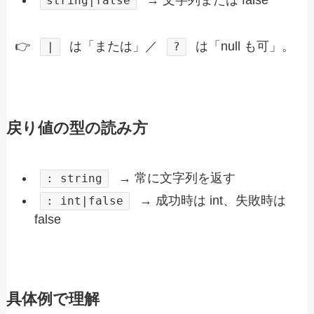
→ 文字列または false
string|false
👉
は「または」／
は「null も可」。
|
?
戻り値の型の読み方
→ 常に文字列を返す
: string
→ 成功時は int、失敗時は
: int|false
false
具体例で理解