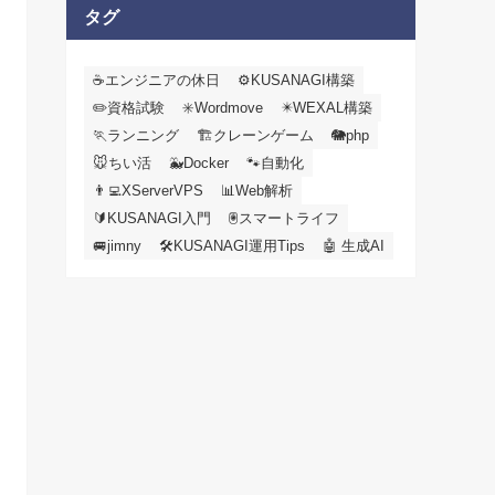
カ
タグ
イ
ブ
☕エンジニアの休日
⚙️KUSANAGI構築
✏️資格試験
✳️Wordmove
✴️WEXAL構築
🏃ランニング
🏗️クレーンゲーム
🐘php
🐭ちい活
🐳Docker
🐾自動化
👨‍💻XServerVPS
📊Web解析
🔰KUSANAGI入門
🖲️スマートライフ
🚐jimny
🛠KUSANAGI運用Tips
🤖 生成AI