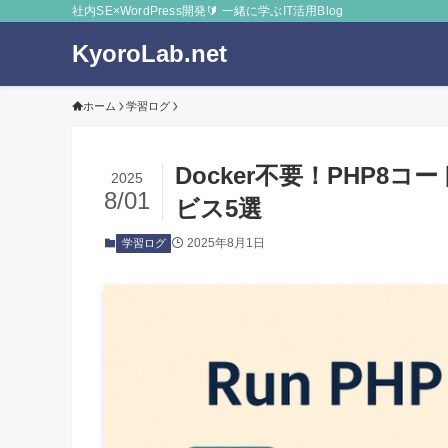
社内SE×WordPress開発🔰 一緒に学ぶIT活用Blog
KyoroLab.net
ホーム
学習ログ
Docker不要！PHP8
2025
8/01
ビス5選
2025年8月1日
学習ログ