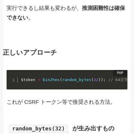
実行できるし結果も変わるが、
推測困難性は確保
できない
。
正しいアプローチ
$token
=
bin2hex
(
random_bytes
(
32
)
)
;
// 64文字
これが CSRF トークン等で推奨される方法。
が生み出すもの
random_bytes(32)