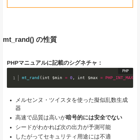
mt_rand() の性質
PHPマニュアルに記載のシグネチャ：
mt_rand
(
int 
$min
=
0
,
 int 
$max
=
PHP_INT_MAX
)
:
メルセンヌ・ツイスタを使った擬似乱数生成
器
高速で品質は高いが
暗号的には安全でない
シードがわかれば次の出力が予測可能
したがってセキュリティ用途には不適