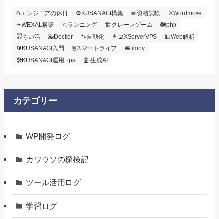
☕エンジニアの休日
⚙️KUSANAGI構築
✏️資格試験
✳️Wordmove
✴️WEXAL構築
🏃ランニング
🏗️クレーンゲーム
🐘php
🐭ちい活
🐳Docker
🐾自動化
👨‍💻XServerVPS
📊Web解析
🔰KUSANAGI入門
🖲️スマートライフ
🚐jimny
🛠KUSANAGI運用Tips
🤖 生成AI
カテゴリー
WP開発ログ
カワウソの探検記
ツール活用ログ
学習ログ