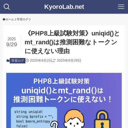
KyoroLab.net
ホーム
学習ログ
《PHP8上級試験対策》uniqid()と
2025
mt_rand()は推測困難なトークン
9/29
に使えない理由
2025年9月2日
2025年9月29日
学習ログ