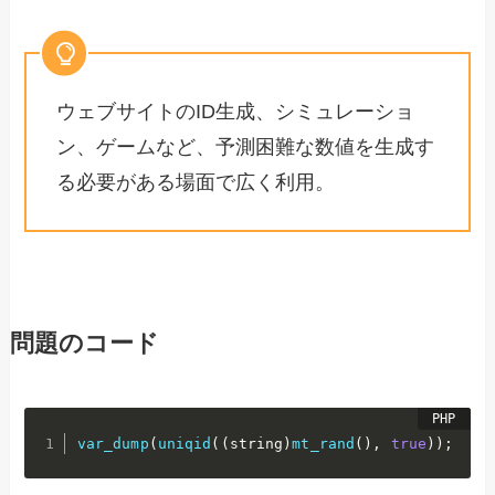
ウェブサイトのID生成、シミュレーショ
ン、ゲームなど、予測困難な数値を生成す
る必要がある場面で広く利用。
問題のコード
var_dump
(
uniqid
(
(
string
)
mt_rand
(
)
,
true
)
)
;