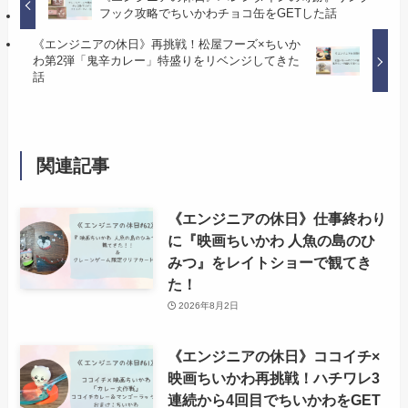
フック攻略でちいかわチョコ缶をGETした話
《エンジニアの休日》再挑戦！松屋フーズ×ちいか
わ第2弾「鬼辛カレー」特盛りをリベンジしてきた
話
関連記事
《エンジニアの休日》仕事終わり
に『映画ちいかわ 人魚の島のひ
みつ』をレイトショーで観てき
た！
2026年8月2日
《エンジニアの休日》ココイチ×
映画ちいかわ再挑戦！ハチワレ3
連続から4回目でちいかわをGET