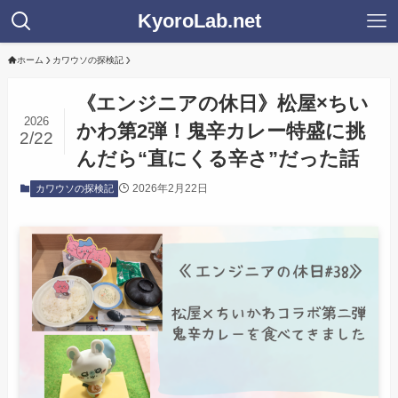
KyoroLab.net
ホーム
カワウソの探検記
《エンジニアの休日》松屋×ちい
2026
かわ第2弾！鬼辛カレー特盛に挑
2/22
んだら“直にくる辛さ”だった話
2026年2月22日
カワウソの探検記