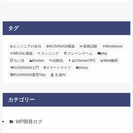
タグ
☕エンジニアの休日
⚙️KUSANAGI構築
✏️資格試験
✳️Wordmove
✴️WEXAL構築
🏃ランニング
🏗️クレーンゲーム
🐘php
🐭ちい活
🐳Docker
🐾自動化
👨‍💻XServerVPS
📊Web解析
🔰KUSANAGI入門
🖲️スマートライフ
🚐jimny
🛠KUSANAGI運用Tips
🤖 生成AI
カテゴリー
WP開発ログ