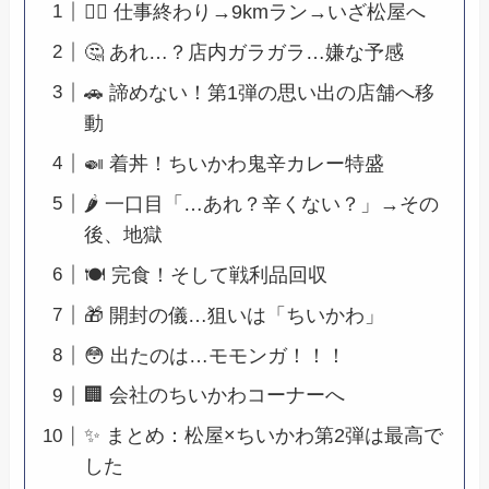
🏃‍♂️ 仕事終わり→9kmラン→いざ松屋へ
🤔 あれ…？店内ガラガラ…嫌な予感
🚗 諦めない！第1弾の思い出の店舗へ移
動
🍛 着丼！ちいかわ鬼辛カレー特盛
🌶 一口目「…あれ？辛くない？」→その
後、地獄
🍽 完食！そして戦利品回収
🎁 開封の儀…狙いは「ちいかわ」
😳 出たのは…モモンガ！！！
🏢 会社のちいかわコーナーへ
✨ まとめ：松屋×ちいかわ第2弾は最高で
した