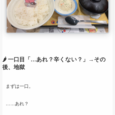
🌶 一口目「…あれ？辛くない？」→その
後、地獄
まずは一口。
……あれ？