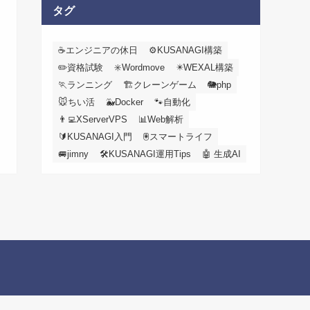
カ
タグ
イ
ブ
☕エンジニアの休日
⚙️KUSANAGI構築
✏️資格試験
✳️Wordmove
✴️WEXAL構築
🏃ランニング
🏗️クレーンゲーム
🐘php
🐭ちい活
🐳Docker
🐾自動化
👨‍💻XServerVPS
📊Web解析
🔰KUSANAGI入門
🖲️スマートライフ
🚐jimny
🛠KUSANAGI運用Tips
🤖 生成AI