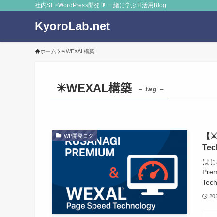
社内SE×WordPress開発🔰 一緒に学ぶIT活用Blog
KyoroLab.net
ホーム
✴️WEXAL構築
✴️WEXAL構築
– tag –
【⚔
WP開発ログ
Te
はじ
Pre
Tec
20