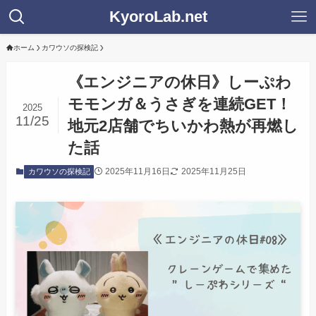
KyoroLab.net
ホーム
カワウソの探検記
《エンジニアの休日》しーぷわ
モモンガ＆うさぎを連続GET！
2025
11/25
地元2店舗でちいかわ熱が再燃し
た話
2025年11月16日
2025年11月25日
カワウソの探検記