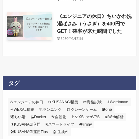
《エンジニアの休日》ちいかわ洗
濯ばさみ（うさぎ）を400円で
GET！確率が来た瞬間でした
2026年6月21日
タグ
☕エンジニアの休日
⚙️KUSANAGI構築
✏️資格試験
✳️Wordmove
✴️WEXAL構築
🏃ランニング
🏗️クレーンゲーム
🐘php
🐭ちい活
🐳Docker
🐾自動化
👨‍💻XServerVPS
📊Web解析
🔰KUSANAGI入門
🖲️スマートライフ
🚐jimny
🛠KUSANAGI運用Tips
🤖 生成AI