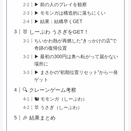
▶ 前の人のプレイを観察
▶ モモンガは構造的に落ちにくい
▶ 結果：結構早くGET
🐰 しーぷわ うさぎをGET！
ちいかわ熱が再燃した“きっかけの店”で
奇跡の復帰位置
▶ 最初の300円は奥へ転がって届かない
場所に
▶ まさかの“初期位置リセット”から一発
ゲット
🔍 クレーンゲーム考察
🐿️ モモンガ（しーぷわ）
🐰 うさぎ（しーぷわ）
🎉 結果まとめ