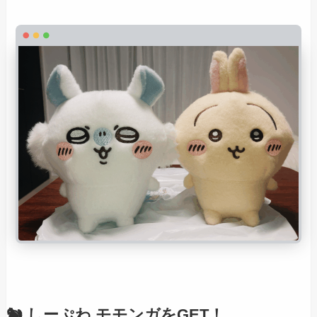
🐿️ しーぷわ モモンガをGET！