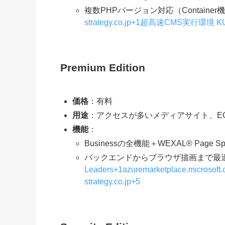
複数PHPバージョン対応（Container
strategy.co.jp+1超高速CMS実行環境 K
Premium Edition
価格
：有料
用途
：アクセスが多いメディアサイト、E
機能
：
Businessの全機能＋WEXAL® Page S
バックエンドからブラウザ描画まで最
Leaders+1
azuremarketplace.micro
strategy.co.jp+5