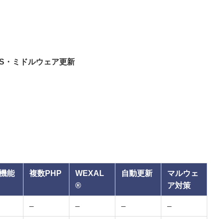
S・ミドルウェア更新
機能
複数PHP
WEXAL
自動更新
マルウェ
®
ア対策
–
–
–
–