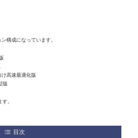
ション構成になっています。
版
版
向け高速最適化版
型版
ます。
目次