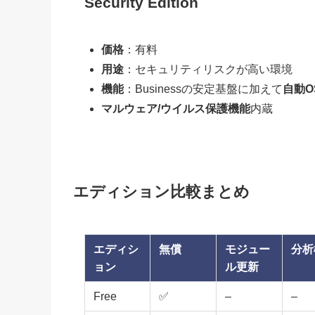
Security Edition
価格
：有料
用途
：セキュリティリスクが高い環境
機能
：Businessの安定基盤に加えて
自動O
マルウェア/ウイルス保護機能
内蔵
エディション比較まとめ
エディシ
無償
モジュー
分析
ョン
ル更新
Free
✅
–
–