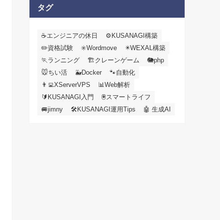
カ
タグ
イ
ブ
☕エンジニアの休日
⚙️KUSANAGI構築
✏️資格試験
✳️Wordmove
✴️WEXAL構築
🏃ランニング
🏗️クレーンゲーム
🐘php
🐭ちい活
🐳Docker
🐾自動化
👨‍💻XServerVPS
📊Web解析
🔰KUSANAGI入門
🖲️スマートライフ
🚐jimny
🛠KUSANAGI運用Tips
🤖 生成AI