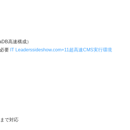
riaDB高速構成）
が必要
IT Leaders
sideshow.com+11超高速CMS実行環境
Lまで対応