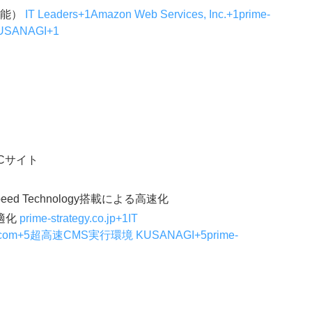
機能）
IT Leaders+1Amazon Web Services, Inc.+1
prime-
USANAGI+1
Cサイト
peed Technology搭載による高速化
適化
prime-strategy.co.jp+1IT
soft.com+5超高速CMS実行環境 KUSANAGI+5prime-