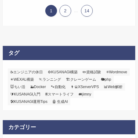
1
2
...
14
タグ
☕エンジニアの休日
⚙️KUSANAGI構築
✏️資格試験
✳️Wordmove
✴️WEXAL構築
🏃ランニング
🏗️クレーンゲーム
🐘php
🐭ちい活
🐳Docker
🐾自動化
👨‍💻XServerVPS
📊Web解析
🔰KUSANAGI入門
🖲️スマートライフ
🚐jimny
🛠KUSANAGI運用Tips
🤖 生成AI
カテゴリー