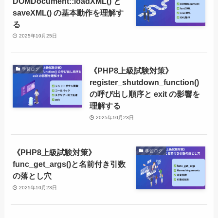
DOMDocument::loadXML() と
saveXML() の基本動作を理解す
る
2025年10月25日
《PHP8上級試験対策》
学習ログ
register_shutdown_function()
の呼び出し順序と exit の影響を
理解する
2025年10月23日
《PHP8上級試験対策》
学習ログ
func_get_args()と名前付き引数
の落とし穴
2025年10月23日