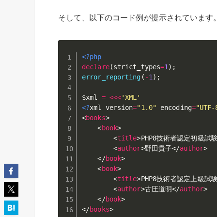
そして、以下のコード例が提示されています
<?php
declare
(
strict_types
=
1
)
;
error_reporting
(
-
1
)
;
$xml
=
<
<
<
'XML'
<?
xml version
=
"1.0"
 encoding
=
"UTF-
<
books
>
<
book
>
<
title
>
PHP8技術者認定初級試
<
author
>
野田貴子
</
author
>
</
book
>
<
book
>
<
title
>
PHP8技術者認定上級試
<
author
>
古圧道明
</
author
>
</
book
>
</
books
>