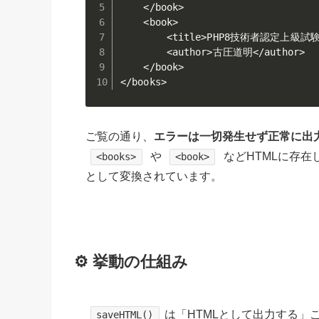
    </book>

    <book>

        <title>PHP8技術者認定上級試験
        <author>古圧道明</author>

    </book>

</books>
ご覧の通り、
エラーは一切発生せず正常に出
や
などHTMLに存在
<books>
<book>
として変換されています。
⚙️ 挙動の仕組み
は「HTMLとして出力する」
saveHTML()