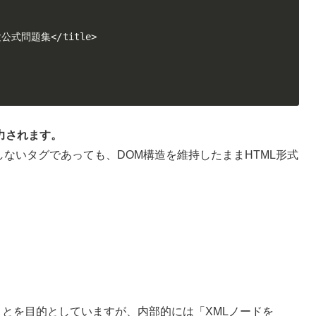
公式問題集</title>

力されます。
しないタグであっても、DOM構造を維持したままHTML形式
ことを目的としていますが、内部的には「XMLノードを