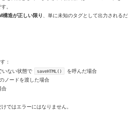
です。
OM構造が正しい限り
、単に未知のタグとして出力されるだ
です：
でいない状態で
を呼んだ場合
saveHTML()
のノードを渡した場合
場合
」だけではエラーにはなりません。