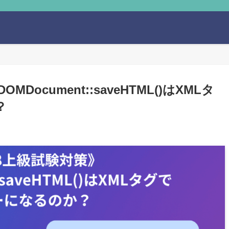
Document::saveHTML()はXMLタ
？