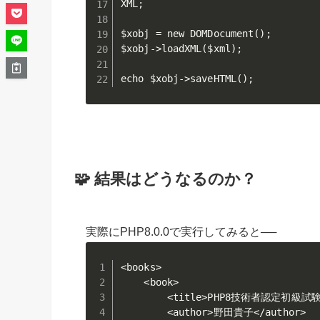
XML;

$xobj = new DOMDocument();

$xobj->loadXML($xml);

echo $xobj->saveHTML();
🧩 結果はどうなるのか？
実際にPHP8.0.0で実行してみると──
<books>

    <book>

        <title>PHP8技術者認定初級試験
        <author>野田貴子</author>
