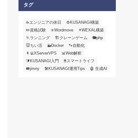
カ
タグ
イ
ブ
☕エンジニアの休日
⚙️KUSANAGI構築
✏️資格試験
✳️Wordmove
✴️WEXAL構築
🏃ランニング
🏗️クレーンゲーム
🐘php
🐭ちい活
🐳Docker
🐾自動化
👨‍💻XServerVPS
📊Web解析
🔰KUSANAGI入門
🖲️スマートライフ
🚐jimny
🛠KUSANAGI運用Tips
🤖 生成AI