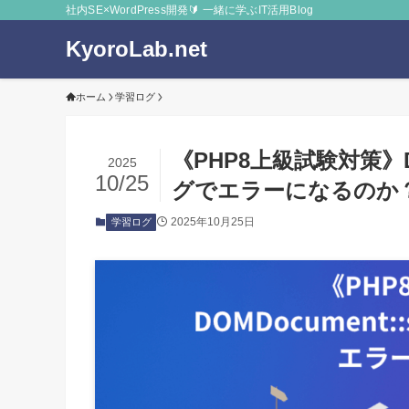
社内SE×WordPress開発🔰 一緒に学ぶIT活用Blog
KyoroLab.net
ホーム
学習ログ
《PHP8上級試験対策》DOM
2025
10/25
グでエラーになるのか
2025年10月25日
学習ログ