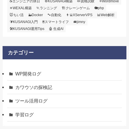
☕エンジニアの休日
⚙️KUSANAGI構築
✏️資格試験
✳️Wordmove
✴️WEXAL構築
🏃ランニング
🏗️クレーンゲーム
🐘php
🐭ちい活
🐳Docker
🐾自動化
👨‍💻XServerVPS
📊Web解析
🔰KUSANAGI入門
🖲️スマートライフ
🚐jimny
🛠KUSANAGI運用Tips
🤖 生成AI
カテゴリー
WP開発ログ
カワウソの探検記
ツール活用ログ
学習ログ