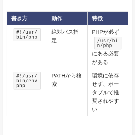
書き方
動作
特徴
絶対パス指
PHPが必ず
#!/usr/
bin/php
定
/usr/bi
n/php
にある必要
がある
PATHから検
環境に依存
#!/usr/
bin/env
索
せず、ポー
php
タブルで推
奨されやす
い