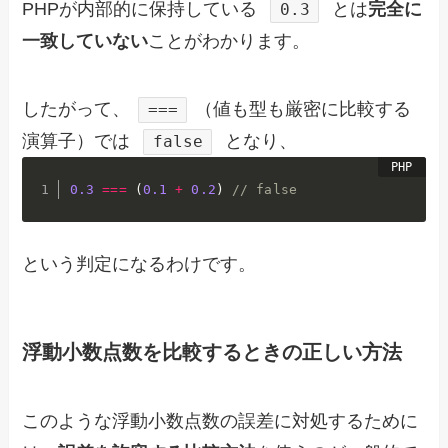
PHPが内部的に保持している
とは
完全に
0.3
一致していない
ことがわかります。
したがって、
（値も型も厳密に比較する
===
演算子）では
となり、
false
0.3
===
(
0.1
+
0.2
)
// false
という判定になるわけです。
浮動小数点数を比較するときの正しい方法
このような浮動小数点数の誤差に対処するために