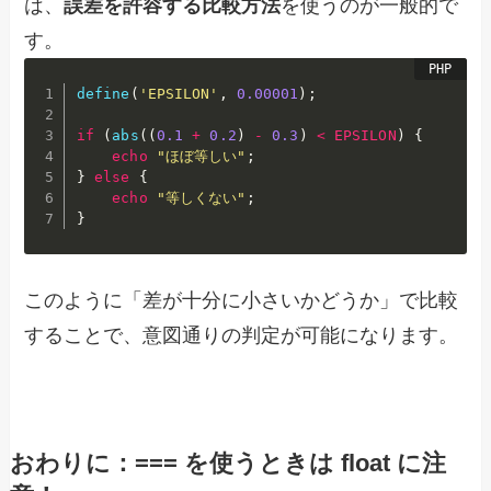
は、
誤差を許容する比較方法
を使うのが一般的で
す。
define
(
'EPSILON'
,
0.00001
)
;
if
(
abs
(
(
0.1
+
0.2
)
-
0.3
)
<
EPSILON
)
{
echo
"ほぼ等しい"
;
}
else
{
echo
"等しくない"
;
}
このように「差が十分に小さいかどうか」で比較
することで、意図通りの判定が可能になります。
おわりに：=== を使うときは float に注