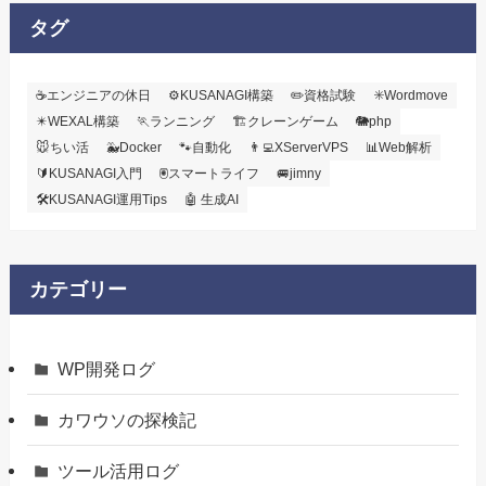
タグ
☕エンジニアの休日
⚙️KUSANAGI構築
✏️資格試験
✳️Wordmove
✴️WEXAL構築
🏃ランニング
🏗️クレーンゲーム
🐘php
🐭ちい活
🐳Docker
🐾自動化
👨‍💻XServerVPS
📊Web解析
🔰KUSANAGI入門
🖲️スマートライフ
🚐jimny
🛠KUSANAGI運用Tips
🤖 生成AI
カテゴリー
WP開発ログ
カワウソの探検記
ツール活用ログ