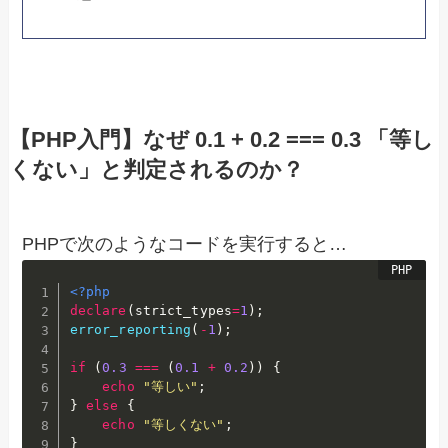
【PHP入門】なぜ 0.1 + 0.2 === 0.3 「等し
くない」と判定されるのか？
PHPで次のようなコードを実行すると…
<?php
declare
(
strict_types
=
1
)
;
error_reporting
(
-
1
)
;
if
(
0.3
===
(
0.1
+
0.2
)
)
{
echo
"等しい"
;
}
else
{
echo
"等しくない"
;
}