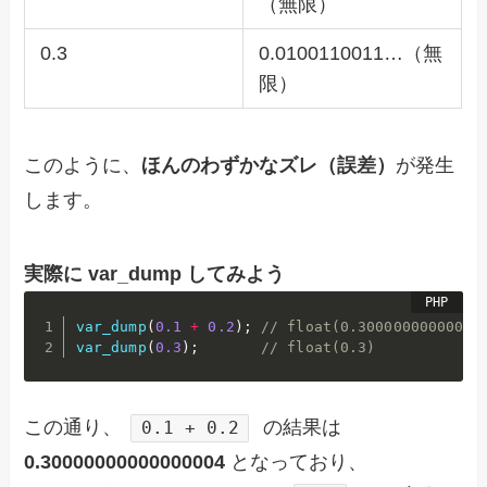
（無限）
0.3
0.0100110011…（無
限）
このように、
ほんのわずかなズレ（誤差）
が発生
します。
実際に var_dump してみよう
var_dump
(
0.1
+
0.2
)
;
// float(0.30000000000000
var_dump
(
0.3
)
;
// float(0.3)
この通り、
の結果は
0.1 + 0.2
0.30000000000000004
となっており、