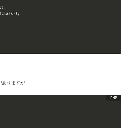
s
)
;
$class
)
)
;
スがありますが、