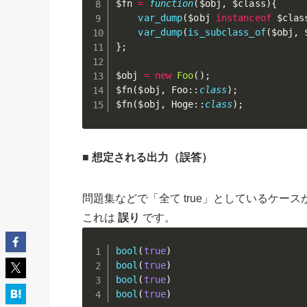
$fn
=
function
(
$obj
,
$class
)
{
var_dump
(
$obj
instanceof
$clas
var_dump
(
is_subclass_of
(
$obj
,
}
;
$obj
=
new
Foo
(
)
;
$fn
(
$obj
,
 Foo
:
:
class
)
;
$fn
(
$obj
,
 Hoge
:
:
class
)
;
■ 想定される出力（誤答）
問題集などで「全て true」としているケー
これは
誤り
です。
bool
(
true
)
bool
(
true
)
bool
(
true
)
bool
(
true
)