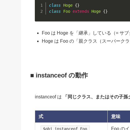
class
Hoge
{
}
class
Foo
extends
Hoge
{
}
Foo は Hoge を「継承」している（= サ
Hoge は Foo の「親クラス（スーパーク
■ instanceof の動作
instanceof は
「同じクラス、またはその子孫
式
意味
Foo 
$obj instanceof Foo