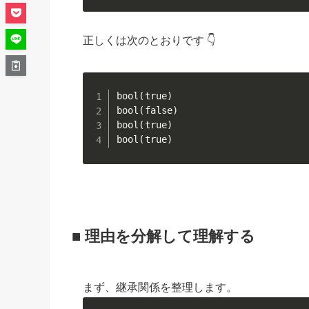
正しくは次のとおりです 👇
bool(true)

bool(false)

bool(true)

bool(true)
■ 理由を分解して理解する
まず、継承関係を整理します。