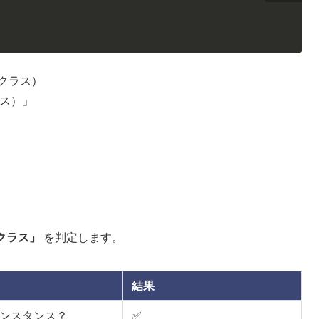
ブクラス）
ラス）」
クラス」
を判定します。
結果
のインスタンス？
✅