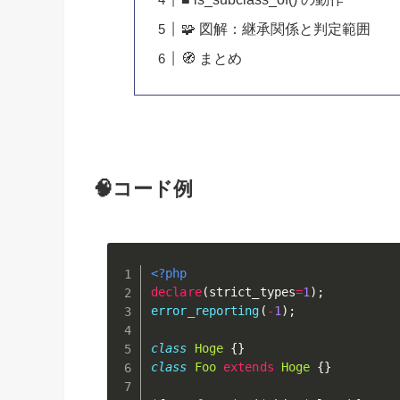
🧩 図解：継承関係と判定範囲
🧭 まとめ
🧠コード例
<?php
declare
(
strict_types
=
1
)
;
error_reporting
(
-
1
)
;
class
Hoge
{
}
class
Foo
extends
Hoge
{
}