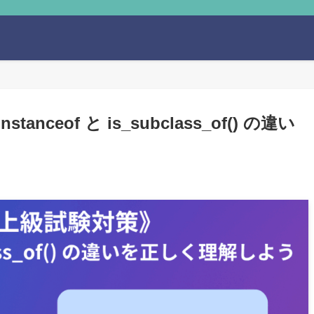
nceof と is_subclass_of() の違い