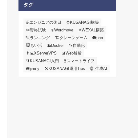
カ
タグ
イ
ブ
☕エンジニアの休日
⚙️KUSANAGI構築
✏️資格試験
✳️Wordmove
✴️WEXAL構築
🏃ランニング
🏗️クレーンゲーム
🐘php
🐭ちい活
🐳Docker
🐾自動化
👨‍💻XServerVPS
📊Web解析
🔰KUSANAGI入門
🖲️スマートライフ
🚐jimny
🛠KUSANAGI運用Tips
🤖 生成AI