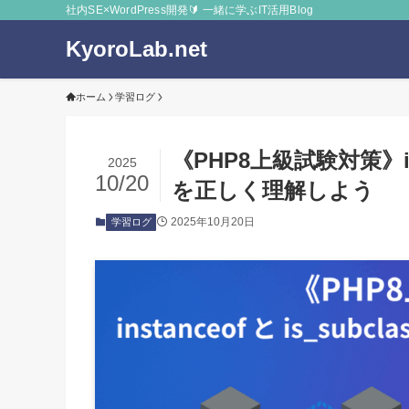
社内SE×WordPress開発🔰 一緒に学ぶIT活用Blog
KyoroLab.net
ホーム
学習ログ
《PHP8上級試験対策》insta
2025
10/20
を正しく理解しよう
2025年10月20日
学習ログ