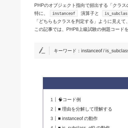
PHPのオブジェクト指向で頻出する「クラス
特に、
演算子と
instanceof
is_subclas
「どちらもクラスを判定する」ように見えて
この記事では、PHP8上級試験の例題コード
キーワード：instanceof / is_subc
🧠コード例
■ 理由を分解して理解する
■ instanceof の動作
■ is_subclass_of() の動作