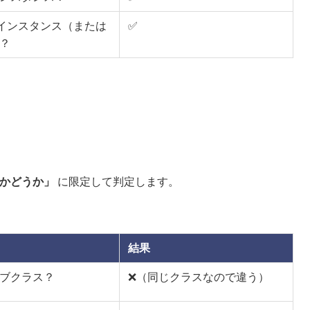
 のインスタンス（または
✅
？
かどうか」
に限定して判定します。
結果
のサブクラス？
❌（同じクラスなので違う）