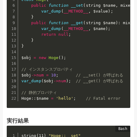
public
function
__set
(
string 
$name
,
 mixed 
var_dump
(
__METHOD__
,
$value
)
;
}
public
function
__get
(
string 
$name
)
:
 mixed
var_dump
(
__METHOD__
,
$name
)
;
return
null
;
}
}
$obj
=
new
Hoge
(
)
;
// インスタンスプロパティ
$obj
-
>
num
=
10
;
// __set() が呼ばれる
var_dump
(
$obj
-
>
num
)
;
// __get() が呼ばれる
// 静的プロパティ
Hoge
:
:
$name
=
'hello'
;
// Fatal error
実行結果
string
(
11
)
"Hoge::__set"