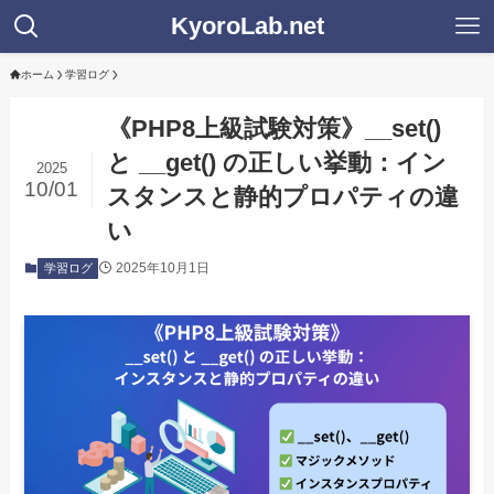
KyoroLab.net
ホーム
学習ログ
《PHP8上級試験対策》__set()
と __get() の正しい挙動：イン
2025
10/01
スタンスと静的プロパティの違
い
2025年10月1日
学習ログ