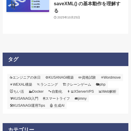
saveXML() の基本動作を理解す
る
2025年10月25日
タグ
☕エンジニアの休日
⚙️KUSANAGI構築
✏️資格試験
✳️Wordmove
✴️WEXAL構築
🏃ランニング
🏗️クレーンゲーム
🐘php
🐭ちい活
🐳Docker
🐾自動化
👨‍💻XServerVPS
📊Web解析
🔰KUSANAGI入門
🖲️スマートライフ
🚐jimny
🛠KUSANAGI運用Tips
🤖 生成AI
カテゴリー