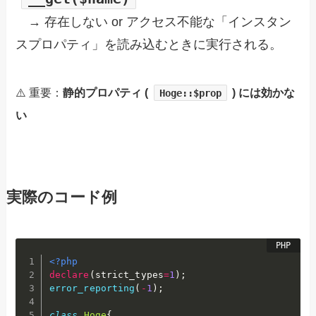
→ 存在しない or アクセス不能な「インスタン
スプロパティ」を読み込むときに実行される。
⚠️ 重要：
静的プロパティ (
) には効かな
Hoge::$prop
い
実際のコード例
<?php
declare
(
strict_types
=
1
)
;
error_reporting
(
-
1
)
;
class
Hoge
{