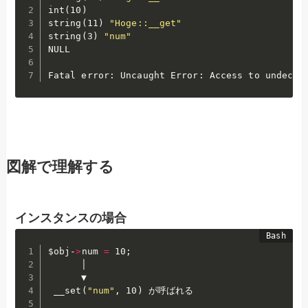
int
(
10
)
string
(
11
)
"Hoge::__get"
string
(
3
)
"num"
NULL

Fatal error: Uncaught Error: Access to undecla
図解で理解する
インスタンスの場合
$obj
-
>
num 
=
 10
;
      │

      ▼

 __set
(
"num"
, 10
)
 が呼ばれる
