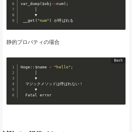
var_dump
(
$obj
-
>
num
)
;
      │

      ▼

 __get
(
"num"
)
静的プロパティの場合
Hoge::
$name
=
"hello"
;
      │

      ▼

  マジックメソッドは呼ばれない！

      ▼

  Fatal error