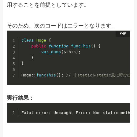
用することを前提としています。
そのため、次のコードはエラーとなります。
class
Hoge
{
public
function
funcThis
(
)
{
var_dump
(
$this
)
;
}
}
Hoge
:
:
funcThis
(
)
;
// 非staticをstatic風に呼び出し
実行結果：
Fatal error: Uncaught Error: Non-static method