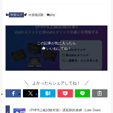
学習ログ
✏️資格試験
🐘php
この記事が気に入ったら
いいねしてね！
よかったらシェアしてね！
《PHP8上級試験対策》遅延静的束縛（Late Static