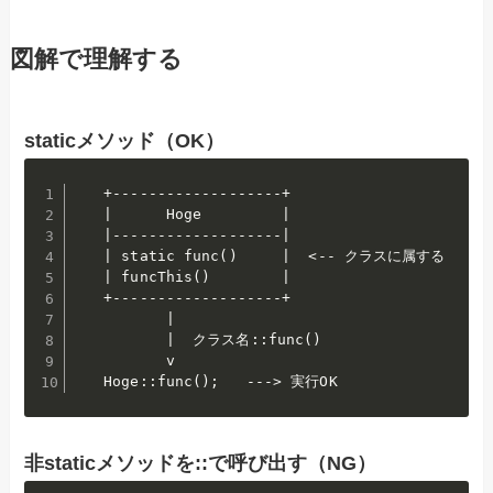
図解で理解する
staticメソッド（OK）
   +-------------------+

   |      Hoge         |

   |-------------------|

   | static func()     |  <-- クラスに属する

   | funcThis()        |

   +-------------------+

          |

          |  クラス名::func()

          v

   Hoge::func();   ---> 実行OK
非staticメソッドを::で呼び出す（NG）