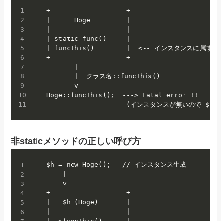
   +-------------------+

   |      Hoge         |

   |-------------------|

   | static func()     |

   | funcThis()        |  <-- インスタンスに属する

   +-------------------+

          |

          |  クラス名::funcThis()

          v

   Hoge::funcThis();  ---> Fatal error !!

                       (インスタンスが無いので $t
非staticメソッドの正しい呼び方
   $h = new Hoge();   // インスタンス生成

       |

       v

   +-------------------+

   |   $h (Hoge)       |

   |-------------------|

   | ->funcThis()      |
