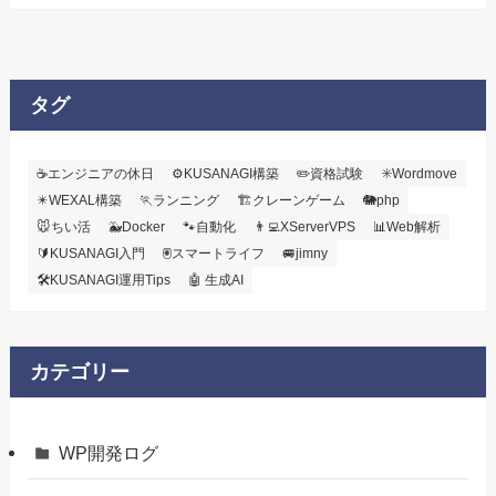
タグ
☕エンジニアの休日
⚙️KUSANAGI構築
✏️資格試験
✳️Wordmove
✴️WEXAL構築
🏃ランニング
🏗️クレーンゲーム
🐘php
🐭ちい活
🐳Docker
🐾自動化
👨‍💻XServerVPS
📊Web解析
🔰KUSANAGI入門
🖲️スマートライフ
🚐jimny
🛠KUSANAGI運用Tips
🤖 生成AI
カテゴリー
WP開発ログ